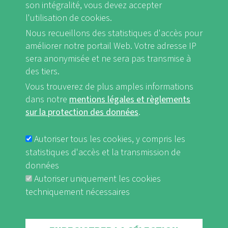
son intégralité, vous devez accepter
l'utilisation de cookies.
Nous recueillons des statistiques d'accès pour
FB
Youtube
Instagram
améliorer notre portail Web. Votre adresse IP
sera anonymisée et ne sera pas transmise à
des tiers.
Vous trouverez de plus amples informations
dans notre
mentions légales et règlements
Mentions légales et Règlements sur la protection des données
sur la protection des données
.
FUSSBEREICHSMENÜ
nf-int.org
Autoriser tous les cookies, y compris les
statistiques d'accès et la transmission de
données
Autoriser uniquement les cookies
techniquement nécessaires