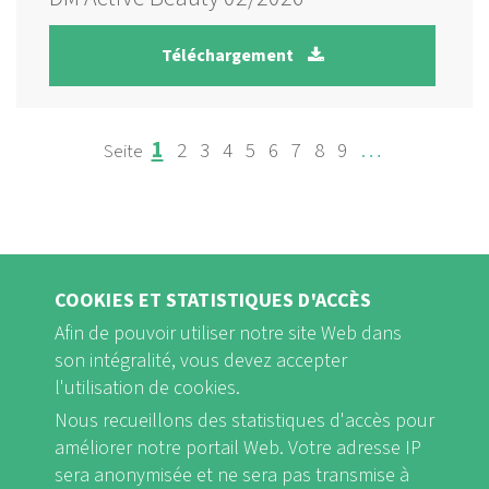
Téléchargement
Page
Page
Page
Page
Page
Page
Page
Page
Page
…
1
2
3
4
5
6
7
8
9
PAGINATION
COOKIES ET STATISTIQUES D'ACCÈS
Afin de pouvoir utiliser notre site Web dans
son intégralité, vous devez accepter
l'utilisation de cookies.
Nous recueillons des statistiques d'accès pour
FB
Youtube
Instagram
améliorer notre portail Web. Votre adresse IP
sera anonymisée et ne sera pas transmise à