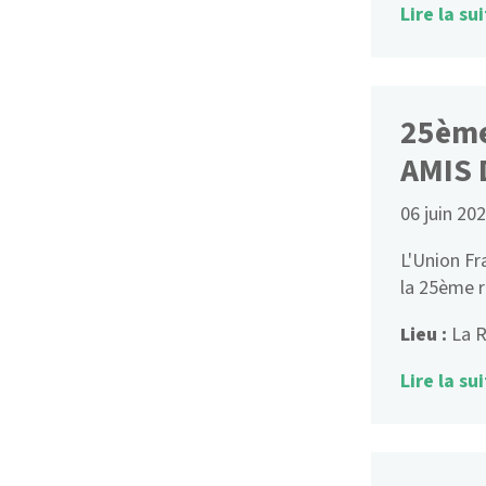
Lire la sui
25èm
AMIS 
06 juin 20
L'Union Fr
la 25ème r
Lieu :
La R
Lire la sui