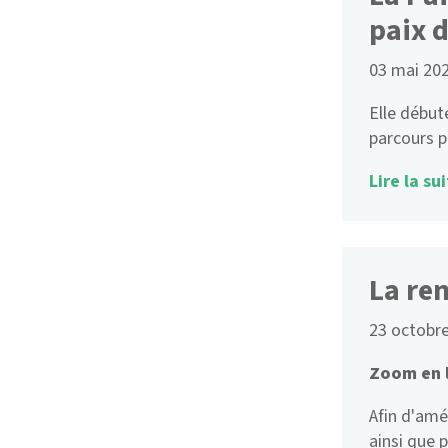
paix 
03 mai 20
Elle début
parcours p
Lire la sui
La re
23 octobr
Zoom en 
Afin d'amé
ainsi que 