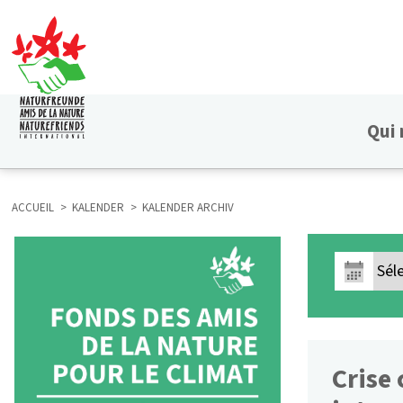
Aller
au
contenu
principal
Qui
HAUPTNAVIGATION
ACCUEIL
KALENDER
KALENDER ARCHIV
FIL
D'ARIANE
Crise 