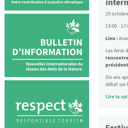
inter
25 octobr
15:00 - 17
Lieu :
Acad
Les Amis d
rencontre
président
Dix ans ap
débat sur 
Lire la sui
Festiv