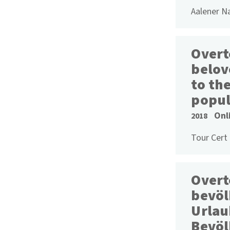
Aalener N
Overt
belov
to the
popul
Onl
2018
Tour Cert
Overt
bevöl
Urlau
Bevöl