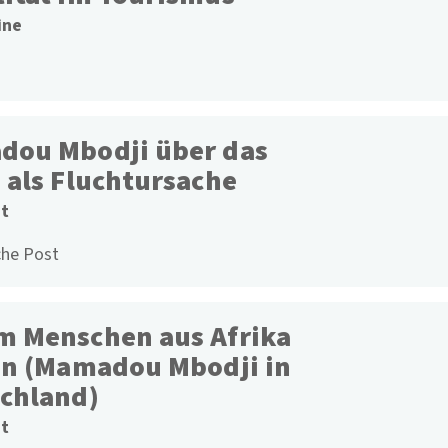
ine
ou Mbodji über das
 als Fluchtursache
nt
che Post
 Menschen aus Afrika
en (Mamadou Mbodji in
chland)
nt