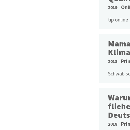
Onl
2019
tip online
Mamad
Klima
Pri
2018
Schwäbis
Warum
flieh
Deuts
Pri
2018