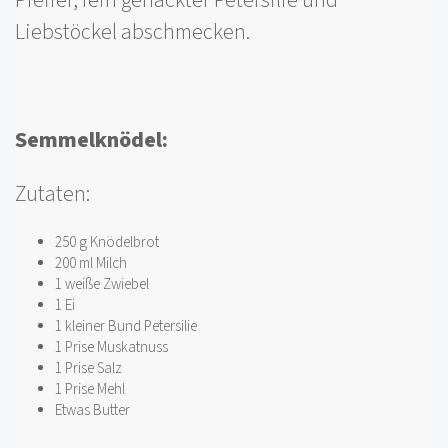
Pfeffer, fein gehackter Petersilie und
Liebstöckel abschmecken.
Semmelknödel:
Zutaten:
250 g Knödelbrot
200 ml Milch
1 weiße Zwiebel
1 Ei
1 kleiner Bund Petersilie
1 Prise Muskatnuss
1 Prise Salz
1 Prise Mehl
Etwas Butter