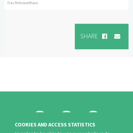
Das Rohrauerhaus
SHARE
COOKIES AND ACCESS STATISTICS
FB
Youtube
Instagram