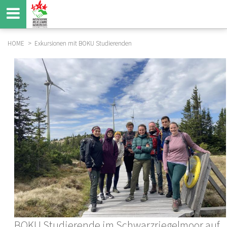
Direkt
zum
Inhalt
HOME
Exkursionen mit BOKU Studierenden
BREADCRUMB
BOKU Studierende im Schwarzriegelmoor auf