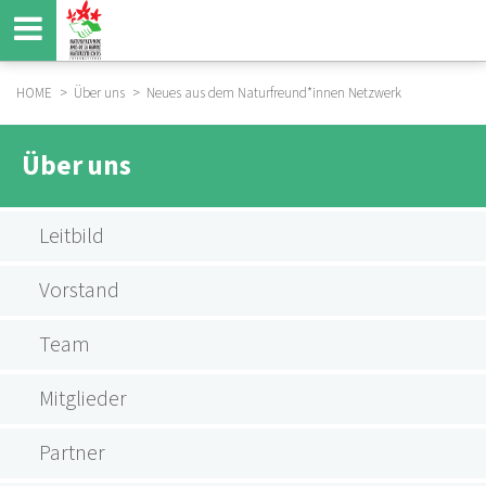
Direkt
zum
Inhalt
HOME
Über uns
Neues aus dem Naturfreund*innen Netzwerk
BREADCRUMB
HAUPTNAVIGATION
Über uns
Leitbild
Vorstand
Team
Mitglieder
Partner