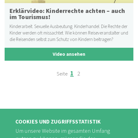
Erklärvideo: Kinderrechte achten – auch
im Tourismus!
Kinderarbeit. Sexuelle Ausbeutung. Kinderhandel. Die Rechte der
Kinder werden oft missachtet. Wie können Reiseveranstalter und
die Reisenden selbst zum Schutz von Kindern beitragen?
Video ansehen
Page
Page
1
2
SEITENNUMMERIERUNG
COOKIES UND ZUGRIFFSSTATISTIK
Um unsere Website im gesamten Umfang