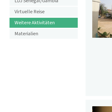
LDJ Senegal/Gambia
AKTIVITÄTEN
Virtuelle Reise
LANDSCHAFT
Weitere Aktivitäten
DES
Materialien
JAHRES