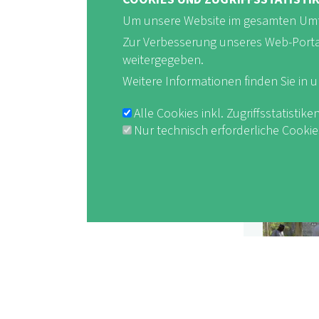
Um unsere Website im gesamten Umf
Zur Verbesserung unseres Web-Portals 
weitergegeben.
Weitere Informationen finden Sie in 
Alle Cookies inkl. Zugriffsstatist
Nur technisch erforderliche Cooki
Withdraw consent