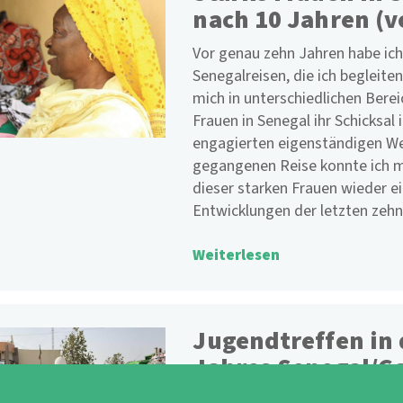
nach 10 Jahren (v
Vor genau zehn Jahren habe ich
Senegalreisen, die ich begleiten 
mich in unterschiedlichen Berei
Frauen in Senegal ihr Schicksa
engagierten eigenständigen We
gegangenen Reise konnte ich m
dieser starken Frauen wieder 
Entwicklungen der letzten zeh
Weiterlesen
Jugendtreffen in 
Jahres Senegal/G
Dank einer Finanzierung der Na
K