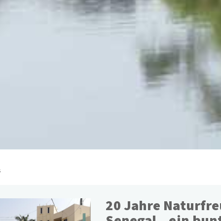
s
20 Jahre Naturfr
Senegal – ein bun