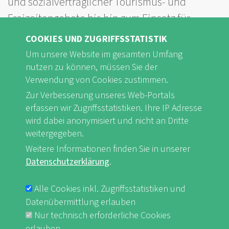
und sozialverträglicher Tourismus- und
Freizeitangebote bis hin zum Einsatz für
Natur- und Umweltschutz, Klimagerechtigkeit
COOKIES UND ZUGRIFFSSTATISTIK
und internationale Solidarität.
Um unsere Website im gesamten Umfang
nutzen zu können, müssen Sie der
Die internationale Kampagne „125 Aktivitäten
Verwendung von Cookies zustimmen.
für eine nachhaltige Entwicklung“ soll einen
Zur Verbesserung unseres Web-Portals
erfassen wir Zugriffsstatistiken. Ihre IP Adresse
Überblick über die Vielfalt an
wird dabei anonymisiert und nicht an Dritte
Naturfreundeaktivitäten bieten, die zu einer
weitergegeben.
nachhaltigen Entwicklung beigetragen haben
Weitere Informationen finden Sie in unserer
bzw. immer noch beitragen.
Datenschutzerklärung
.
Alle Cookies inkl. Zugriffsstatistiken und
Datenübermittlung erlauben
Durch das Abspielen dieses Videos laden Sie
Nur technisch erforderliche Cookies
Inhalte von YouTube, einem Dienst der Google
erlauben