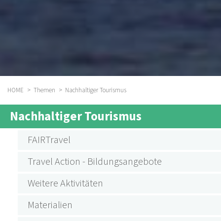
HOME
Themen
Nachhaltiger Tourismus
BREADCRUMB
Nachhaltiger Tourismus
SUBMENU
AKTIVITÄTEN
FAIRTravel
NACHHALTIGER
Travel Action - Bildungsangebote
TOURISMUS
Weitere Aktivitäten
Materialien