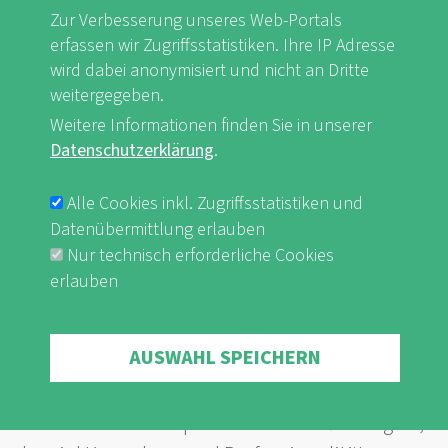
„Nachhaltiger Tourismus“ durchgesetzt, der in
Zur Verbesserung unseres Web-Portals
dem Leitbild der Vereinten Nationen verankert
erfassen wir Zugriffsstatistiken. Ihre IP Adresse
ist.
wird dabei anonymisiert und nicht an Dritte
weitergegeben.
Weitere Informationen finden Sie in unserer
Mehr erfahren ...
Datenschutzerklärung
.
Alle Cookies inkl. Zugriffsstatistiken und
Tourismus in der
Datenübermittlung erlauben
Entwicklungszusammenarbeit
Nur technisch erforderliche Cookies
erlauben
Mit Tourismus verbinden viele ärmere
Regionen des globalen Südens weltweit große
Withdraw consent
wirtschaftliche Hoffnungen. Um diese nicht zu
AUSWAHL SPEICHERN
enttäuschen, muss bedacht werden, dass
Tourismus ein komplexer Wirtschaftszweig ist,