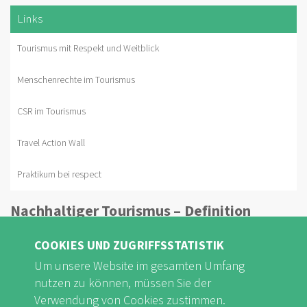
Links
Tourismus mit Respekt und Weitblick
Menschenrechte im Tourismus
CSR im Tourismus
Travel Action Wall
Praktikum bei respect
Nachhaltiger Tourismus – Definition
Nachhaltiger Tourismus, sanfter Tourismus,
COOKIES UND ZUGRIFFSSTATISTIK
integrativer oder zukunftsfähiger Tourismus ...
Um unsere Website im gesamten Umfang
nutzen zu können, müssen Sie der
In Fachkreisen hat sich der Begriff
Verwendung von Cookies zustimmen.