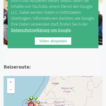
Durch das Abspielen dieses Videos laden Sie
Inhalte von YouTube, einem Dienst der Google
LLC. Dabei werden Daten in Drittstaaten
übertragen. Informationen darüber, wie Google
Ihre Daten verwenden darf, finden Sie in der
Datenschutzerklärung von Google
.
Video abspielen
Reiseroute: