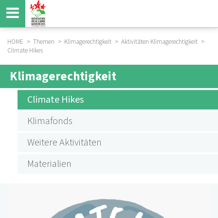
Direkt
zum
Inhalt
HOME
Themen
Klimagerechtigkeit
Aktivitäten Klimagerechtigkeit
Climate Hikes
BREADCRUMB
Klimagerechtigkeit
SUBMENU
AKTIVITÄTEN
Climate Hikes
KLIMAGERECHTIGKEIT
Klimafonds
Weitere Aktivitäten
Materialien