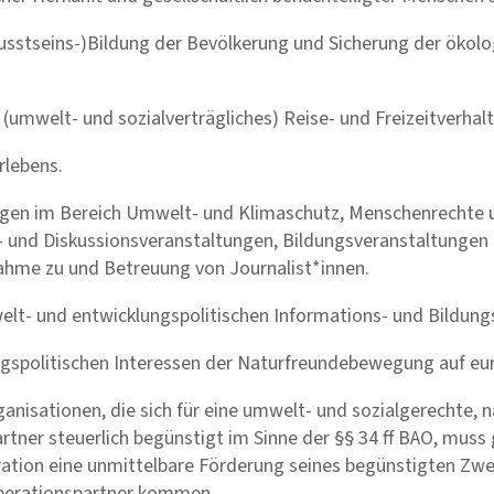
ewusstseins-)Bildung der Bevölkerung und Sicherung der ökol
s (umwelt- und sozialverträgliches) Reise- und Freizeitverhal
erlebens.
lungen im Bereich Umwelt- und Klimaschutz, Menschenrechte
 und Diskussionsveranstaltungen, Bildungsveranstaltungen e
hme zu und Betreuung von Journalist*innen.
elt- und entwicklungspolitischen Informations- und Bildung
ungspolitischen Interessen der Naturfreundebewegung auf eu
nisationen, die sich für eine umwelt- und sozialgerechte, n
artner steuerlich begünstigt im Sinne der §§ 34 ff BAO, mu
ration eine unmittelbare Förderung seines begünstigten Zwec
operationspartner kommen.