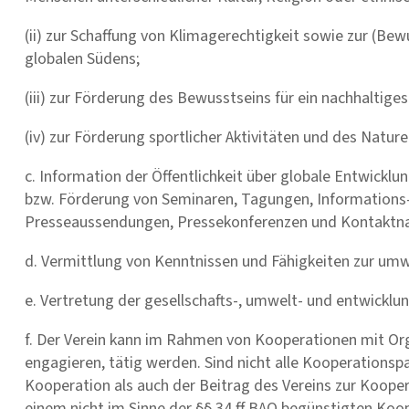
(ii) zur Schaffung von Klimagerechtigkeit sowie zur (B
globalen Südens;
(iii) zur Förderung des Bewusstseins für ein nachhaltige
(iv) zur Förderung sportlicher Aktivitäten und des Natur
c. Information der Öffentlichkeit über globale Entwick
bzw. Förderung von Seminaren, Tagungen, Informations-
Presseaussendungen, Pressekonferenzen und Kontaktna
d. Vermittlung von Kenntnissen und Fähigkeiten zur umw
e. Vertretung der gesellschafts-, umwelt- und entwickl
f. Der Verein kann im Rahmen von Kooperationen mit Orga
engagieren, tätig werden. Sind nicht alle Kooperationsp
Kooperation als auch der Beitrag des Vereins zur Koope
einem nicht im Sinne der §§ 34 ff BAO begünstigten Ko