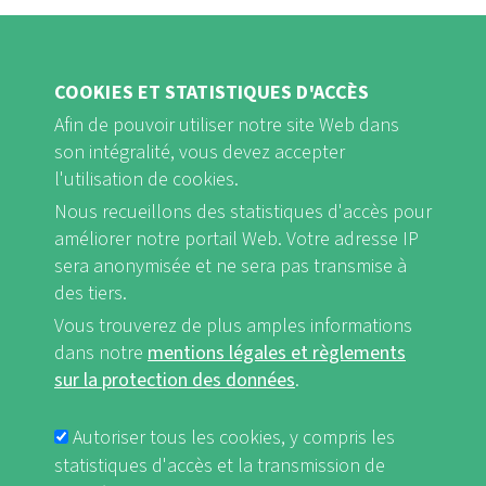
COOKIES ET STATISTIQUES D'ACCÈS
Afin de pouvoir utiliser notre site Web dans
son intégralité, vous devez accepter
FB
Youtube
Instagram
l'utilisation de cookies.
Nous recueillons des statistiques d'accès pour
améliorer notre portail Web. Votre adresse IP
sera anonymisée et ne sera pas transmise à
des tiers.
Mentions légales et Règlements sur la protection des données
FUSSBEREICHSMENÜ
Vous trouverez de plus amples informations
nf-int.org
dans notre
mentions légales et règlements
sur la protection des données
.
Autoriser tous les cookies, y compris les
statistiques d'accès et la transmission de