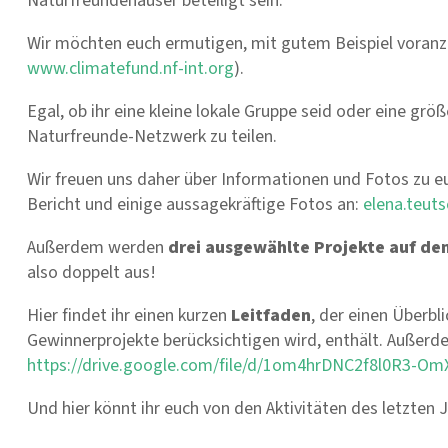
Naturfreundehäuser beteiligt sein
.
Wir möchten euch ermutigen, mit gutem Beispiel voranz
www.climatefund.nf-int.org
).
Egal, ob ihr eine kleine lokale Gruppe
seid
oder eine größ
Naturfreunde-Netzwerk zu teilen.
Wir freuen uns daher über Informationen und Fotos zu eu
Bericht und einige aussagekräftige Fotos an:
elena.teuts
Außerdem werden
drei ausgewählte Projekte auf de
also doppelt aus!
Hier findet ihr einen kurzen
Leitfaden
, der einen Überbli
Gewinnerprojekte berücksichtigen wird, enthält. Außerdem
https://drive.google.com/file/d/1om4hrDNC2f8l0R3-
Und h
ier
könnt ihr euch
von den Aktivitäten des letzten J