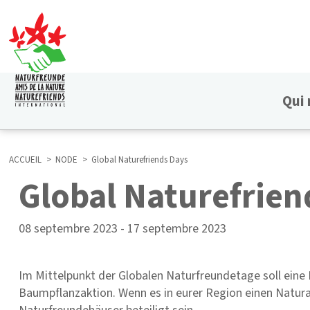
Aller
au
contenu
principal
Qui
HAUPTNAVIGATION
ACCUEIL
NODE
Global Naturefriends Days
Global Naturefrien
FIL
D'ARIANE
08 septembre 2023
-
17 septembre 2023
Im Mittelpunkt der Globalen Naturfreundetage soll eine 
Baumpflanzaktion. Wenn es in eurer Region einen Natura T