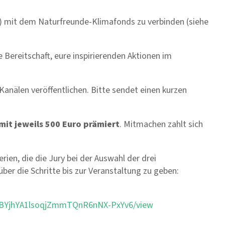
t) mit dem Naturfreunde-Klimafonds
zu verbinden
(siehe
 Bereitschaft, eure inspirierenden Aktionen
im
Kanälen veröffentlichen. Bitte sendet einen kurzen
mit jeweils
500 Euro
prämiert
.
Mitmachen zahlt sich
rien, die die Jury bei der Auswahl der drei
über die Schritte
bis
zur Veranstaltung
zu
geben
:
1rnlBYjhYA1lsoqjZmmTQnR6nNX-PxYv6/view