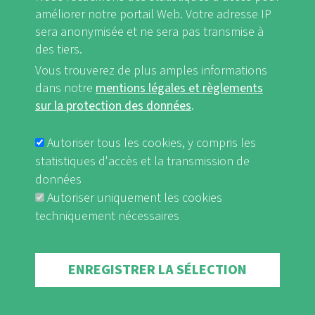
FB
Youtube
Instagram
améliorer notre portail Web. Votre adresse IP
sera anonymisée et ne sera pas transmise à
des tiers.
Vous trouverez de plus amples informations
dans notre
mentions légales et règlements
Mentions légales et Règlements sur la protection des données
sur la protection des données
.
FUSSBEREICHSMENÜ
nf-int.org
Autoriser tous les cookies, y compris les
statistiques d'accès et la transmission de
données
Autoriser uniquement les cookies
techniquement nécessaires
Withdraw consent
ENREGISTRER LA SÉLECTION