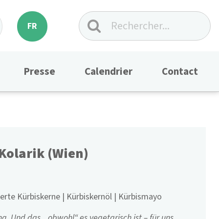
FR
Presse
Calendrier
Contact
Kolarik (Wien)
ierte Kürbiskerne | Kürbiskernöl | Kürbismayo
ng. Und das, „obwohl“ es vegetarisch ist – für uns