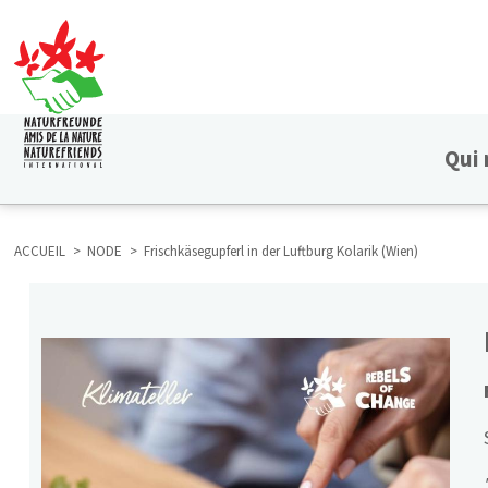
Aller
au
contenu
principal
Qui
HAUPTNAVIGATION
ACCUEIL
NODE
Frischkäsegupferl in der Luftburg Kolarik (Wien)
FIL
D'ARIANE