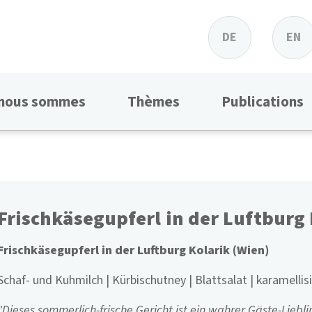
DE
EN
 nous sommes
Thèmes
Publications
Frischkäsegupferl in der Luftburg 
Frischkäsegupferl in der Luftburg Kolarik (Wien)
Schaf- und Kuhmilch | Kürbischutney | Blattsalat | karamellis
"Dieses sommerlich-frische Gericht ist ein wahrer Gäste-Liebli