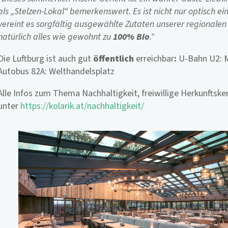
als „Stelzen-Lokal“ bemerkenswert. Es ist nicht nur optisch
vereint es sorgfältig ausgewählte Zutaten unserer regional
natürlich alles wie gewohnt zu
100% Bio
."
Die Luftburg ist auch gut
öffentlich
erreichbar
:
U-Bahn U2: M
Autobus 82A: Welthandelsplatz
Alle Infos zum Thema Nachhaltigkeit, freiwillige Herkunftske
unter
https://kolarik.at/nachhaltigkeit/