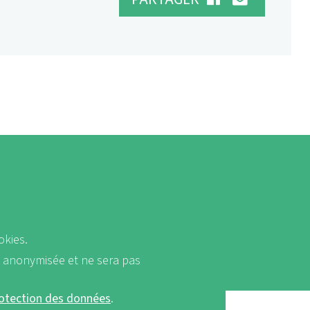
okies.
a anonymisée et ne sera pas
rotection des données
.