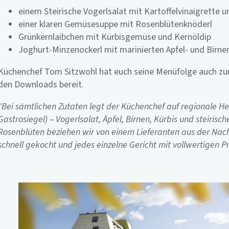
einem
Steirische Vogerlsalat mit
Kartoffelvinaigrette 
einer klaren Gemüsesuppe mit Rosenblütenknöderl
Grünkernlaibchen mit
Kürbisgemüse und
Kernöldip
Joghurt-Minzenockerl mit
marinierten Apfel- und Birn
Küchenchef Tom Sitzwohl hat euch seine Menüfolge auch zum
den Downloads bereit.
"Bei sämtlichen Zutaten legt der Küchenchef auf regionale He
Gastrosiegel) – Vogerlsalat, Äpfel, Birnen, Kürbis und steirische
Rosenblüten beziehen wir von einem Lieferanten aus der Nac
schnell gekocht und jedes einzelne Gericht mit vollwertigen 