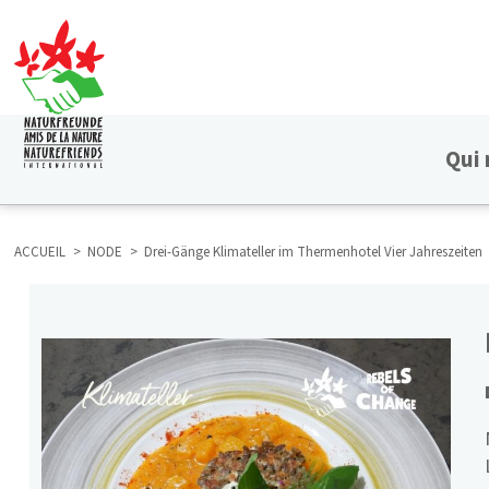
Aller
au
contenu
principal
Qui
HAUPTNAVIGATION
ACCUEIL
NODE
Drei-Gänge Klimateller im Thermenhotel Vier Jahreszeiten
FIL
D'ARIANE