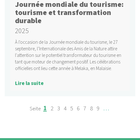
Journée mondiale du tourisme:
tourisme et transformation
durable
2025
À l'occasion de la Journée mondiale du tourisme, le 27
septembre, l’Internationale des Amis de la Nature attire
l'attention sur le potentiel transformateur du tourisme en
tant que moteur de changement positif. Les célébrations
officielles ont lieu cette année à Melaka, en Malaisie.
Lire la suite
Page
Page
Page
Page
Page
Page
Page
Page
Page
…
1
2
3
4
5
6
7
8
9
PAGINATION