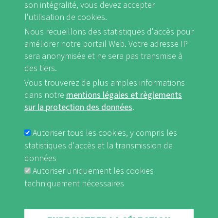
son intégralité, vous devez accepter
l'utilisation de cookies.
Nous recueillons des statistiques d'accès pour
FB
Youtube
Instagram
améliorer notre portail Web. Votre adresse IP
sera anonymisée et ne sera pas transmise à
des tiers.
Vous trouverez de plus amples informations
dans notre
mentions légales et règlements
Mentions légales et Règlements sur la protection des données
sur la protection des données
.
FUSSBEREICHSMENÜ
nf-int.org
Autoriser tous les cookies, y compris les
statistiques d'accès et la transmission de
données
Autoriser uniquement les cookies
techniquement nécessaires