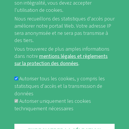
son intégralité, vous devez accepter
l'utilisation de cookies.
Nous recueillons des statistiques d'accès pour
FB
Youtube
Instagram
améliorer notre portail Web. Votre adresse IP
sera anonymisée et ne sera pas transmise à
des tiers.
Vous trouverez de plus amples informations
dans notre
mentions légales et règlements
Mentions légales et Règlements sur la protection des données
sur la protection des données
.
FUSSBEREICHSMENÜ
nf-int.org
Autoriser tous les cookies, y compris les
statistiques d'accès et la transmission de
données
Autoriser uniquement les cookies
techniquement nécessaires