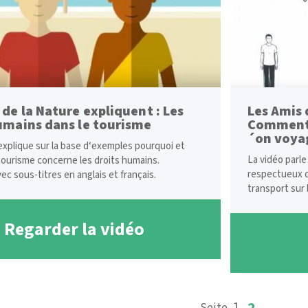
 de la Nature expliquent : Les
Les Amis 
umains dans le tourisme
Comment 
´on voya
explique sur la base d‘exemples pourquoi et
La vidéo parle
ourisme concerne les droits humains.
respectueux d
ec sous-titres en anglais et français.
transport sur 
Regarder la vidéo
Page
1