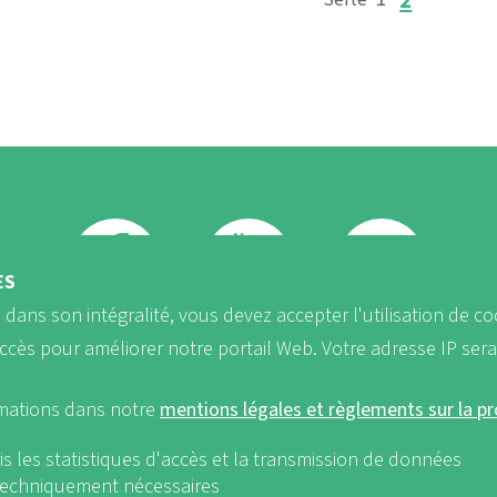
Page
2
ION
ÈS
b dans son intégralité, vous devez accepter l'utilisation de co
FB
Youtube
Instagram
accès pour améliorer notre portail Web. Votre adresse IP ser
rmations dans notre
mentions légales et règlements sur la p
is les statistiques d'accès et la transmission de données
 techniquement nécessaires