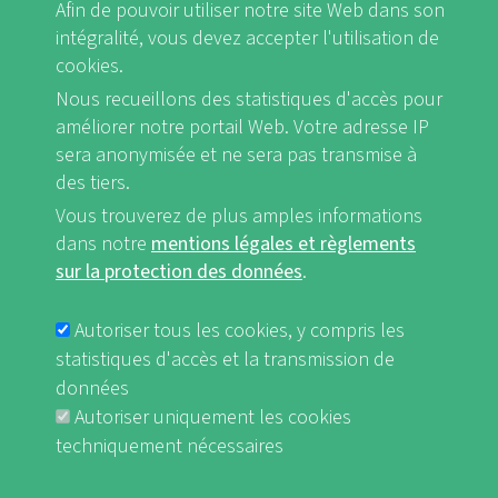
Afin de pouvoir utiliser notre site Web dans son
mondial il faut limiter le réchauffement de la
intégralité, vous devez accepter l'utilisation de
terre à moins de deux degrés Celsius. Ceci
cookies.
Nous recueillons des statistiques d'accès pour
implique que chaque être individu ne cause
améliorer notre portail Web. Votre adresse IP
que deux tonnes de CO2 par an. Actuellement
sera anonymisée et ne sera pas transmise à
les Européen/ne/s produisent 10 tonnes en
des tiers.
moyenne, les Americain/e/s plus de 20 tonnes
Vous trouverez de plus amples informations
de CO2 annuellement – contrairement aux
dans notre
mentions légales et règlements
sur la protection des données
.
habitant/e/s du Sud global, qui causent
souvent moins d’une tonne de CO2 par an. À
Autoriser tous les cookies, y compris les
cela s’ajoute que les pays du Sud global sont
statistiques d'accès et la transmission de
les plus affectés par le changement climatique
données
Autoriser uniquement les cookies
: dans des zones déjà caractérisées par
techniquement nécessaires
l’aridité, par exemple dans beaucoup de
régions d’Afrique, la régression des