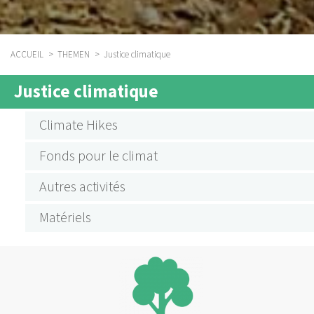
ACCUEIL
THEMEN
Justice climatique
FIL
Justice climatique
D'ARIANE
SUBMENU
AKTIVITÄTEN
Climate Hikes
KLIMAGERECHTIGKEIT
Fonds pour le climat
FRANZÖSISCH
Autres activités
Matériels