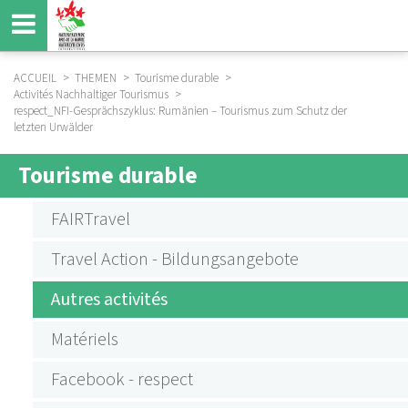
Aller
au
contenu
principal
ACCUEIL
THEMEN
Tourisme durable
Activités Nachhaltiger Tourismus
FIL
respect_NFI-Gesprächszyklus: Rumänien – Tourismus zum Schutz der
D'ARIANE
letzten Urwälder
Tourisme durable
SUBMENU
AKTIVITÄTEN
FAIRTravel
NACHHALTIGER
Travel Action - Bildungsangebote
TOURISMUS
Autres activités
Matériels
Facebook - respect