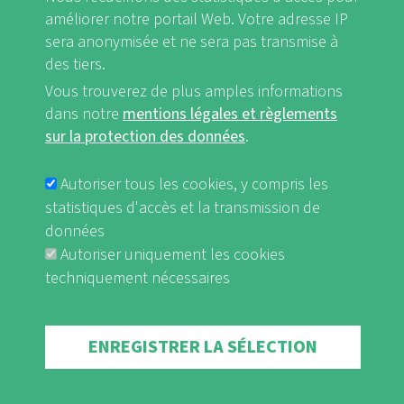
améliorer notre portail Web. Votre adresse IP
sera anonymisée et ne sera pas transmise à
des tiers.
Vous trouverez de plus amples informations
Mentions légales et Règlements sur la protection des données
dans notre
mentions légales et règlements
FUSSBEREICHSMENÜ
sur la protection des données
.
nf-int.org
Autoriser tous les cookies, y compris les
statistiques d'accès et la transmission de
données
Autoriser uniquement les cookies
techniquement nécessaires
Withdraw consent
ENREGISTRER LA SÉLECTION