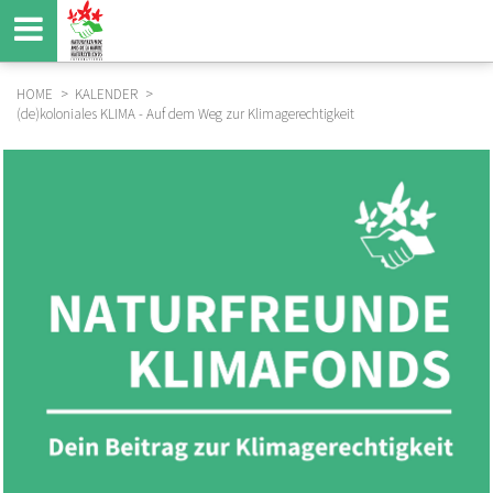
Direkt
zum
Inhalt
HOME
KALENDER
(de)koloniales KLIMA - Auf dem Weg zur Klimagerechtigkeit
BREADCRUMB