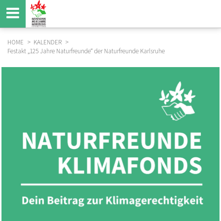
Direkt
zum
Inhalt
HOME
KALENDER
Festakt „125 Jahre Naturfreunde“ der Naturfreunde Karlsruhe
BREADCRUMB