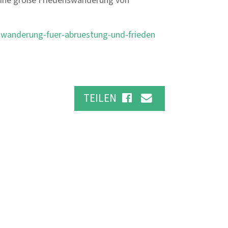
 eine große Friedenswanderung von
-wanderung-fuer-abruestung-und-frieden
TEILEN