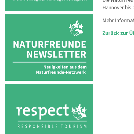
Die NaturFreu
Hannover bis 
Mehr Informa
Zurück zur Ü