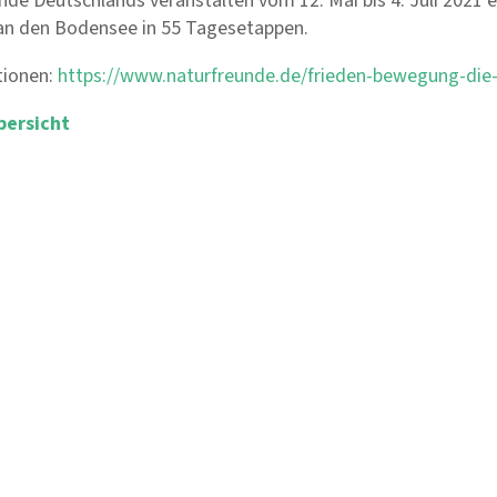
nde Deutschlands veranstalten vom 12. Mai bis 4. Juli 2021
an den Bodensee in 55 Tagesetappen.
tionen:
https://www.naturfreunde.de/frieden-bewegung-die
bersicht