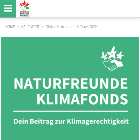
Direkt
zum
Inhalt
HOME
KALENDER
Global Naturefriends Days 2022
BREADCRUMB