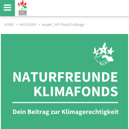
Direkt
zum
Inhalt
HOME
KALENDER
respect_NFI PhotoChallenge
BREADCRUMB