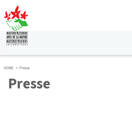
Direkt
zum
Inhalt
HAUPTNAVIGATION
HOME
Presse
Presse
BREADCRUMB