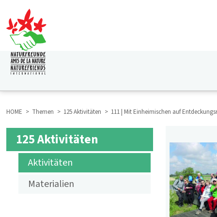
Direkt
zum
Inhalt
HAUPTNAVIGATION
HOME
Themen
125 Aktivitäten
111 | Mit Einheimischen auf Entdeckungsr
BREADCRUMB
125 Aktivitäten
SUBMENÜ
Aktivitäten
125
Materialien
AKTIVITÄTEN