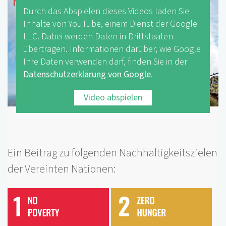
Durch das Abspielen dieses Videos laden Sie
Inhalte von YouTube, einem Dienst der Google
LLC. Dabei werden Daten in Drittstaaten
übertragen. Informationen darüber, wie Google
Ihre Daten verwenden darf, finden Sie in der
Datenschutzerklärung von Google
.
Video abspielen
Ein Beitrag zu folgenden Nachhaltigkeitszielen
der Vereinten Nationen: