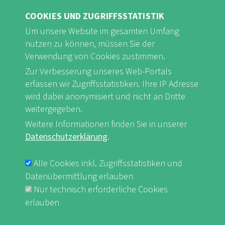
COOKIES UND ZUGRIFFSSTATISTIK
Um unsere Website im gesamten Umfang
nutzen zu können, müssen Sie der
Verwendung von Cookies zustimmen.
FB
Youtube
Instagram
Zur Verbesserung unseres Web-Portals
erfassen wir Zugriffsstatistiken. Ihre IP Adresse
wird dabei anonymisiert und nicht an Dritte
weitergegeben.
Weitere Informationen finden Sie in unserer
Impressum & Datenschutz
nf-int.org
Datenschutzerklärung
.
FUSSBEREICHSMENÜ
Alle Cookies inkl. Zugriffsstatistiken und
Datenübermittlung erlauben
Nur technisch erforderliche Cookies
erlauben