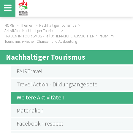
Direkt
zum
Inhalt
HOME
Themen
Nachhaltiger Tourismus
Aktivitäten Nachhaltiger Tourismus
BREADCRUMB
FRAUEN IM TOURISMUS - Teil 3: HERRLICHE AUSSICHTEN!? Frauen im
Tourismus zwischen Chancen und Ausbeutung
Nachhaltiger Tourismus
SUBMENU
AKTIVITÄTEN
FAIRTravel
NACHHALTIGER
Travel Action - Bildungsangebote
TOURISMUS
Weitere Aktivitäten
Materialien
Facebook - respect