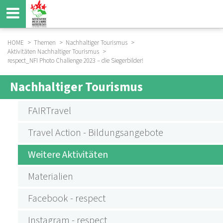
Direkt
zum
Inhalt
HOME
Themen
Nachhaltiger Tourismus
Aktivitäten Nachhaltiger Tourismus
BREADCRUMB
respect_NFI Photo Challenge 2023 – die Siegerbilder!
Nachhaltiger Tourismus
SUBMENU
AKTIVITÄTEN
FAIRTravel
NACHHALTIGER
Travel Action - Bildungsangebote
TOURISMUS
Weitere Aktivitäten
Materialien
Facebook - respect
Instagram - respect