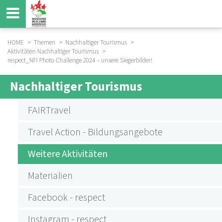
Direkt
zum
Inhalt
HOME
Themen
Nachhaltiger Tourismus
Aktivitäten Nachhaltiger Tourismus
BREADCRUMB
respect_NFI Photo Challenge 2024 – unsere Siegerbilder!
Nachhaltiger Tourismus
SUBMENU
AKTIVITÄTEN
FAIRTravel
NACHHALTIGER
Travel Action - Bildungsangebote
TOURISMUS
Weitere Aktivitäten
Materialien
Facebook - respect
Instagram - respect