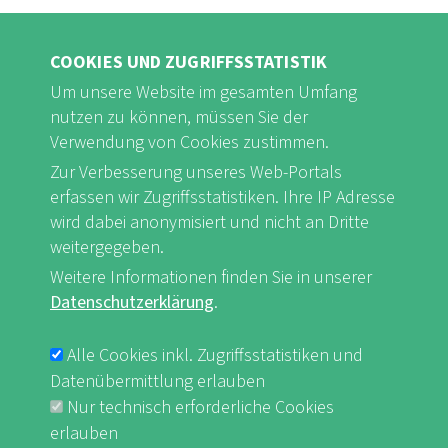
COOKIES UND ZUGRIFFSSTATISTIK
Um unsere Website im gesamten Umfang
nutzen zu können, müssen Sie der
Verwendung von Cookies zustimmen.
FB
Youtube
Instagram
Zur Verbesserung unseres Web-Portals
erfassen wir Zugriffsstatistiken. Ihre IP Adresse
wird dabei anonymisiert und nicht an Dritte
weitergegeben.
Impressum & Datenschutz
nf-int.org
Weitere Informationen finden Sie in unserer
FUSSBEREICHSMENÜ
Datenschutzerklärung
.
Alle Cookies inkl. Zugriffsstatistiken und
Datenübermittlung erlauben
Nur technisch erforderliche Cookies
erlauben