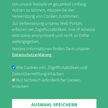
Um unsere Website im gesamten Umfang
nutzen zu können, müssen Sie der
Verwendung von Cookies zustimmen.
FB
Youtube
Instagram
Zur Verbesserung unseres Web-Portals
erfassen wir Zugriffsstatistiken. Ihre IP Adresse
wird dabei anonymisiert und nicht an Dritte
weitergegeben.
Weitere Informationen finden Sie in unserer
Impressum & Datenschutz
nf-int.org
FUSSBEREICHSMENÜ
Datenschutzerklärung
.
Alle Cookies inkl. Zugriffsstatistiken und
Datenübermittlung erlauben
Nur technisch erforderliche Cookies
erlauben
Withdraw consent
AUSWAHL SPEICHERN