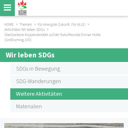
Direkt
zum
Inhalt
HOME
Themen
Für eine gute Zukunft. Für ALLE!
Aktivitäten Wir leben SDGs
BREADCRUMB
Überbackene Kaspressknödel auf der Naturfreunde Ennser Hütte
(Großraming, OÖ)
Wir leben SDGs
SUBMENU
AKTIVITÄTEN
SDGs in Bewegung
SDGS
SDG-Wanderungen
Weitere Aktivitäten
Materialien