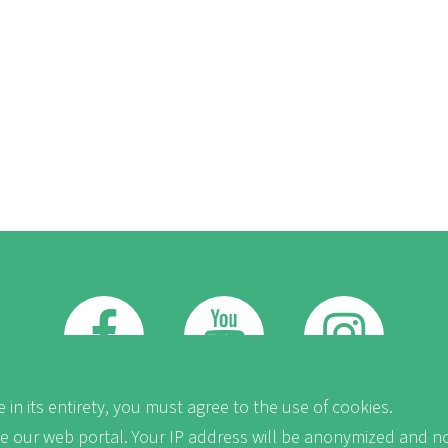
FB
Youtube
Instagram
 in its entirety, you must agree to the use of cookies.
ve our web portal. Your IP address will be anonymized and no