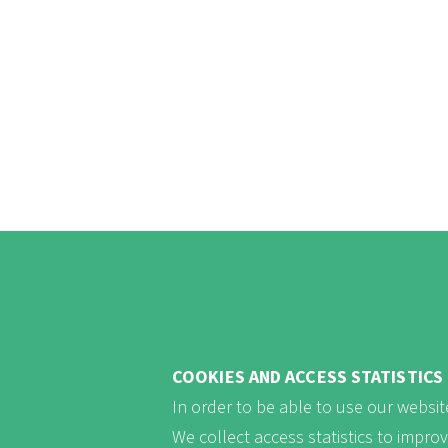
COOKIES AND ACCESS STATISTICS
In order to be able to use our website
We collect access statistics to impro