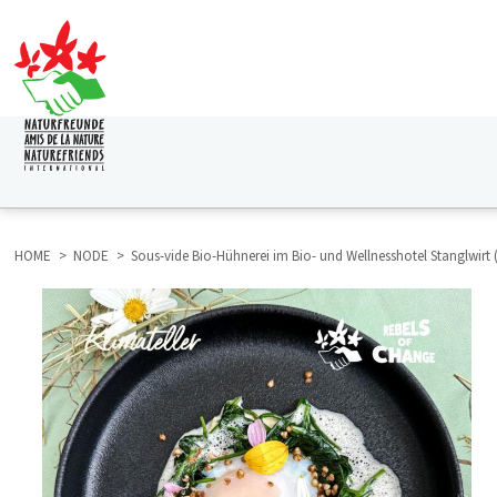
Skip
to
main
content
HAUPTNAVIGATION
HOME
NODE
Sous-vide Bio-Hühnerei im Bio- und Wellnesshotel Stanglwirt 
BREADCRUMB