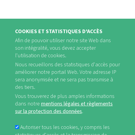
COOKIES ET STATISTIQUES D'ACCÈS
Afin de pouvoir utiliser notre site Web dans
son intégralité, vous devez accepter
l'utilisation de cookies.
Nous recueillons des statistiques d'accès pour
FB
Youtube
Instagram
améliorer notre portail Web. Votre adresse IP
sera anonymisée et ne sera pas transmise à
des tiers.
Vous trouverez de plus amples informations
dans notre
mentions légales et règlements
Mentions légales et Règlements sur la protection des données
sur la protection des données
.
FUSSBEREICHSMENÜ
nf-int.org
Autoriser tous les cookies, y compris les