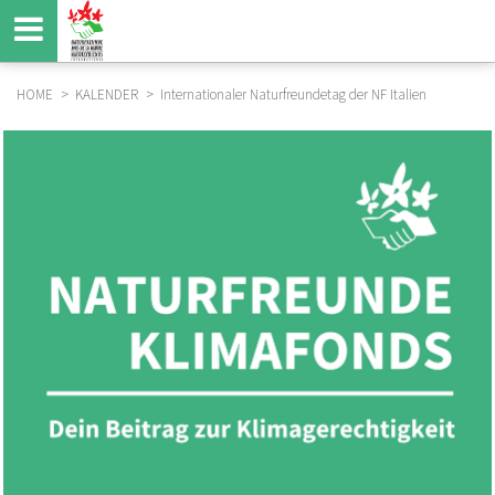
Direkt
zum
Inhalt
HOME
KALENDER
Internationaler Naturfreundetag der NF Italien
BREADCRUMB