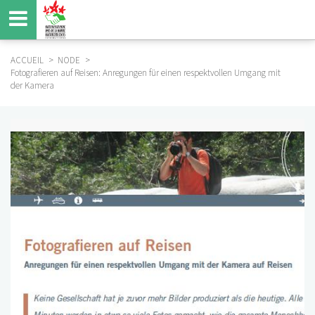
Aller
au
contenu
principal
ACCUEIL
NODE
Fotografieren auf Reisen: Anregungen für einen respektvollen Umgang mit
FIL
der Kamera
D'ARIANE