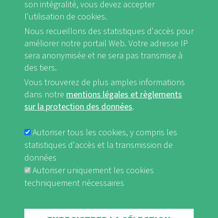
son intégralité, vous devez accepter
l'utilisation de cookies.
Nous recueillons des statistiques d'accès pour
FB
Youtube
Instagram
améliorer notre portail Web. Votre adresse IP
sera anonymisée et ne sera pas transmise à
des tiers.
Vous trouverez de plus amples informations
dans notre
mentions légales et règlements
Mentions légales et Règlements sur la protection des données
sur la protection des données
.
FUSSBEREICHSMENÜ
nf-int.org
Autoriser tous les cookies, y compris les
statistiques d'accès et la transmission de
données
Autoriser uniquement les cookies
techniquement nécessaires
Withdraw consent