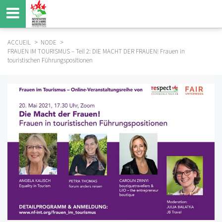
Aller
au
contenu
principal
ACCUEIL
NODE
FRAUEN IM TOURISMUS – Teil 2: DIE MACHT DER FRAUEN! Frauen in
FIL
touristischen Führungspositionen
D'ARIANE