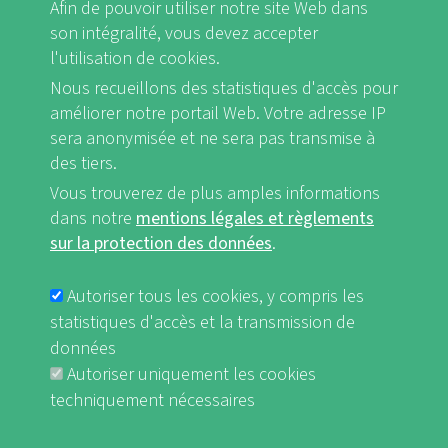
Afin de pouvoir utiliser notre site Web dans
son intégralité, vous devez accepter
l'utilisation de cookies.
Nous recueillons des statistiques d'accès pour
FB
Youtube
Instagram
améliorer notre portail Web. Votre adresse IP
sera anonymisée et ne sera pas transmise à
des tiers.
Vous trouverez de plus amples informations
dans notre
mentions légales et règlements
Mentions légales et Règlements sur la protection des données
sur la protection des données
.
FUSSBEREICHSMENÜ
nf-int.org
Autoriser tous les cookies, y compris les
statistiques d'accès et la transmission de
données
Autoriser uniquement les cookies
techniquement nécessaires