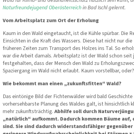
Wald für Klima- und Gesundheitsschutz nützlich sein kann,
Naturfreundejugend Oberösterreich
in Bad Ischl gelernt.
Vom Arbeitsplatz zum Ort der Erholung
Kaum in den Wald eingetaucht, ist die Kühle spürbar. Die
Einsichten in die Kraft des Wassers. Diese hat nicht nur die
früheren Zeiten zum Transport des Holzes ins Tal. So erhol
war die Arbeit damals. Arbeitsplatz ist der Wald schon seit
festgehalten, dass der Mensch den Wald zu Erholungszwec
Spaziergang im Wald nicht erlaubt. Kaum vorstellbar, oder?
Wie bekommt man einen „zukunftsfitten“ Wald?
Das eintönige Bild der Fichtenwälder wird bald Geschichte s
vorhersehbarste Planung des Waldes galt, ist hinsichtlich
mehr zukunftsträchtig.
Abhilfe soll durch Naturverjüng
„natürlich“ aufkommt. Dadurch kommen Bäume auf, d
sind. Sie sind dadurch widerstandsfähiger gegenüber 
geringere Windwurfwahrscheinlichkeit bei Stürmen z.