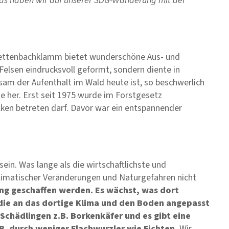
 das haben wir auf unserer SDG-Wanderung mit der
 Rettenbachklamm bietet wunderschöne Aus- und
 Felsen eindrucksvoll geformt, sondern diente in
sam der Aufenthalt im Wald heute ist, so beschwerlich
 je her. Erst seit 1975 wurde im Forstgesetz
ken betreten darf. Davor war ein entspannender
ein. Was lange als die wirtschaftlichste und
 klimatischer Veränderungen und Naturgefahren nicht
ung geschaffen werden. Es wächst, was dort
ie an das dortige Klima und den Boden angepasst
Schädlingen z.B. Borkenkäfer und es gibt eine
B. durch weniger Flachwurzler wie Fichten.
Wir