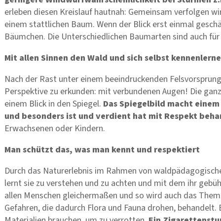
erleben diesen Kreislauf hautnah: Gemeinsam verfolgen w
einem stattlichen Baum. Wenn der Blick erst einmal geschärft
Bäumchen. Die Unterschiedlichen Baumarten sind auch für 
Mit allen Sinnen den Wald und sich selbst kennenlern
Nach der Rast unter einem beeindruckenden Felsvorsprung, 
Perspektive zu erkunden: mit verbundenen Augen! Die ga
einem Blick in den Spiegel.
Das Spiegelbild macht einem 
und besonders ist und verdient hat mit Respekt beh
Erwachsenen oder Kindern.
Man schützt das, was man kennt und respektiert
Durch das Naturerlebnis im Rahmen von waldpädagogischen
lernt sie zu verstehen und zu achten und mit dem ihr gebüh
allen Menschen gleichermaßen und so wird auch das Thema
Gefahren, die dadurch Flora und Fauna drohen, behandelt. Ei
Materialien brauchen, um zu verrotten.
Ein Zigarettenst