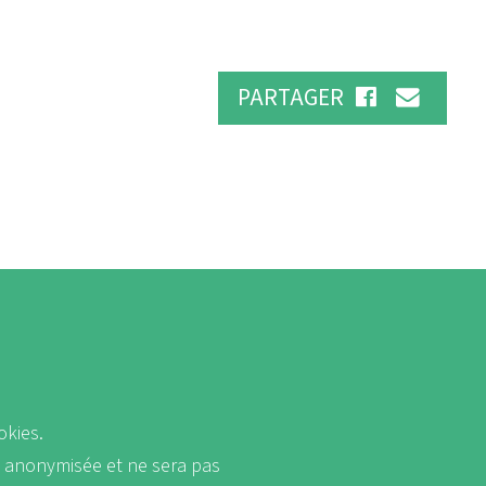
PARTAGER
okies.
a anonymisée et ne sera pas