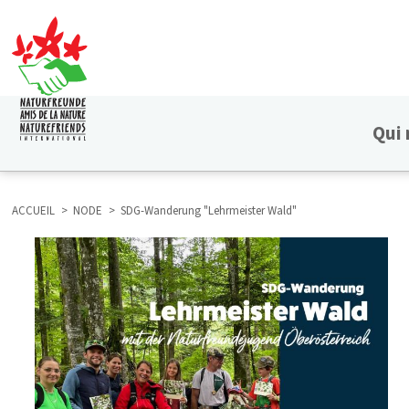
Aller
au
contenu
principal
Qui
HAUPTNAVIGATION
ACCUEIL
NODE
SDG-Wanderung "Lehrmeister Wald"
FIL
D'ARIANE