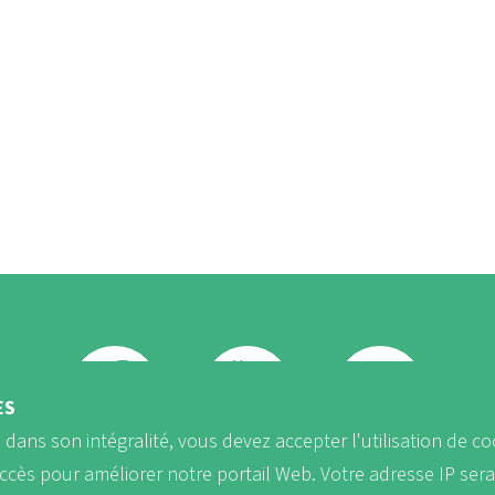
ÈS
b dans son intégralité, vous devez accepter l'utilisation de co
FB
Youtube
Instagram
accès pour améliorer notre portail Web. Votre adresse IP ser