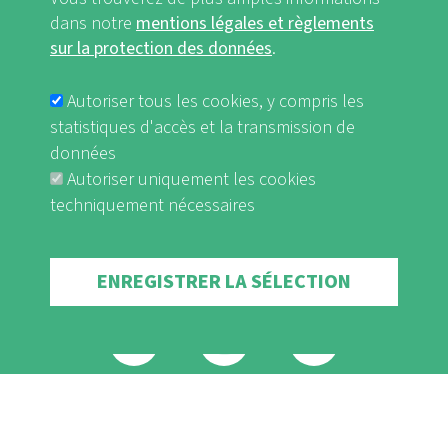
dans notre
mentions légales et règlements
Tourisme sans barrières pour tous
sur la protection des données
.
Autoriser tous les cookies, y compris les
Téléchargement
statistiques d'accès et la transmission de
données
Autoriser uniquement les cookies
techniquement nécessaires
Withdraw consent
ENREGISTRER LA SÉLECTION
FB
Youtube
Instagram