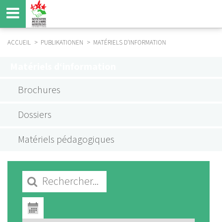
Aller
au
contenu
principal
ACCUEIL
PUBLIKATIONEN
MATÉRIELS D‘INFORMATION
FIL
Matériels d‘information
D'ARIANE
INFOMATERIAL
SUBMENU
Brochures
FR
Dossiers
Matériels pédagogiques