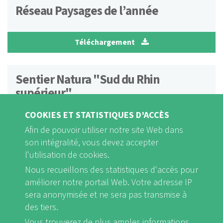
Réseau Paysages de l’année
Téléchargement
Sentier Natura "Sud du Rhin
supérieur"
COOKIES ET STATISTIQUES D'ACCÈS
Téléchargement
Afin de pouvoir utiliser notre site Web dans
son intégralité, vous devez accepter
l'utilisation de cookies.
Sentiers Natura - À la découverte du
Nous recueillons des statistiques d'accès pour
patrimoine naturel européen
améliorer notre portail Web. Votre adresse IP
sera anonymisée et ne sera pas transmise à
Téléchargement
des tiers.
Vous trouverez de plus amples informations