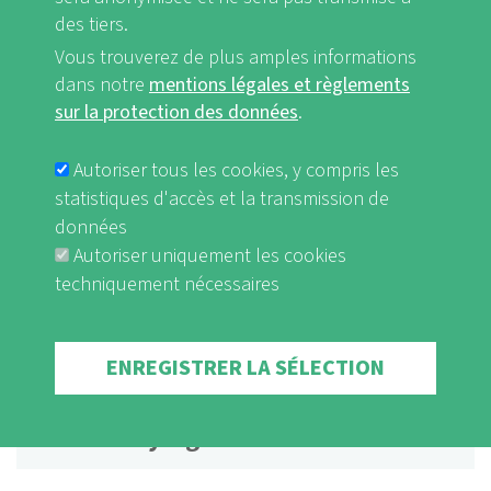
Téléchargement
des tiers.
Vous trouverez de plus amples informations
dans notre
mentions légales et règlements
Poster Fonds pour le climat
sur la protection des données
.
Autoriser tous les cookies, y compris les
Téléchargement
statistiques d'accès et la transmission de
données
Protection du climat dans les
Autoriser uniquement les cookies
maisons des Amis de la Nature
techniquement nécessaires
Téléchargement
Withdraw consent
ENREGISTRER LA SÉLECTION
Réseau Paysages de l’année