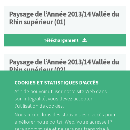
Paysage de l’Année 2013/14 Vallée du
Rhin supérieur (01)
Téléchargement
Paysage de l’Année 2013/14 Vallée du
Rhin supérieur (02)
COOKIES ET STATISTIQUES D'ACCÈS
Téléchargement
Afin de pouvoir utiliser notre site Web dans
son intégralité, vous devez accepter
l'utilisation de cookies.
Paysage de l’Année 2018/20
Nous recueillons des statistiques d'accès pour
Sénégal/Gambie
améliorer notre portail Web. Votre adresse IP
sera anonymisée et ne sera pas transmise à