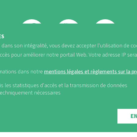
ÈS
b dans son intégralité, vous devez accepter l'utilisation de co
FB
Youtube
Instagram
accès pour améliorer notre portail Web. Votre adresse IP ser
rmations dans notre
mentions légales et règlements sur la p
is les statistiques d'accès et la transmission de données
 techniquement nécessaires
ements sur la protection des données
nf-int.org
EICHSMENÜ
E