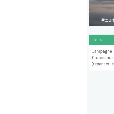
Liens
Campagne
#tourismu
(repenser l