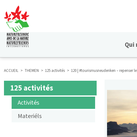
Aller
au
contenu
principal
Qui
HAUPTNAVIGATION
ACCUEIL
THEMEN
125 activités
120 | #tourismusneudenken – repenser le
FIL
125 activités
SUBMENÜ
D'ARIANE
Activités
125
Materiéls
AKTIVITÄTEN