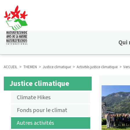
Aller
au
contenu
principal
Qui
HAUPTNAVIGATION
ACCUEIL
THEMEN
Justice climatique
Activités justice climatique
Vers
FIL
Justice climatique
SUBMENU
D'ARIANE
Climate Hikes
AKTIVITÄTEN
Fonds pour le climat
KLIMAGERECHTIGKEIT
Autres activités