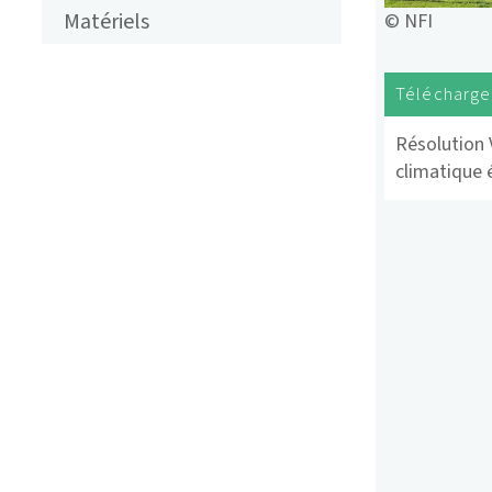
FRANZÖSISCH
Matériels
© NFI
Télécharg
Résolution 
climatique 